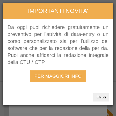
Contattaci
Accedi
IMPORTANTI NOVITA'
Prodotto aggiunto al tuo carrello
Da oggi puoi richiedere gratuitamente un
preventivo per l'attività di data-entry o un
corso personalizzato sia per l'utilizzo del
software che per la redazione della perizia.
Puoi anche affidarci la redazione integrale
della CTU / CTP
MENU
Carrello
1
Prodotto
PER MAGGIORI INFO
Conto Sintetico - 12 MESI
CONTO SINTETICO
CONTO SINTETICO - 12 MESI
Quantità
1
Chiudi
Totale
425,00 €
SCONTI