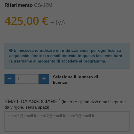
Riferimento
CS-12M
425,00 €
+ IVA
E' necessario indicare un indirizzo email per ogni licenza
acquistata: l'indirizzo email indicato in questa fase costituirà
la username al momento di accedere al programma.
Seleziona il numero di
licenze
*
EMAIL DA ASSOCIARE
(inserire gli indirizzi email separati
da virgole, senza spazi)