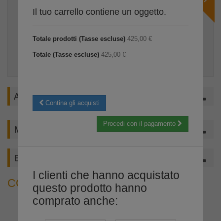
PER TUTTI GLI ISCRITTI ALL'ASSOCIAZIONE SCONTI SU
Il tuo carrello contiene un oggetto.
LICENZE CONTO GIUSTO E CONTO SINTETICO.
Totale prodotti (Tasse escluse)
425,00 €
RICHIEDI IL CODICE SCONTO
Totale (Tasse escluse)
425,00 €
ASSISTENZA
Contina gli acquisti
Procedi con il pagamento
MENU
EVENTI ASSOCTU
I clienti che hanno acquistato
CONTO SINTETICO - 12 MESI
questo prodotto hanno
comprato anche: