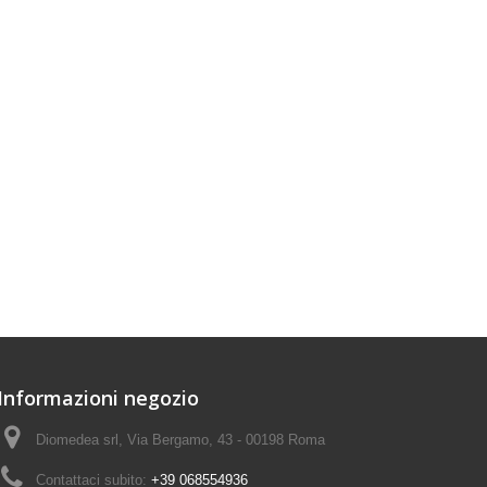
Informazioni negozio
Diomedea srl, Via Bergamo, 43 - 00198 Roma
Contattaci subito:
+39 068554936