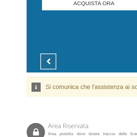
ACQUISTA ORA
Si comunica che l'assistenza ai s
Area Riservata
Area protetta dove tenere traccia delle lice