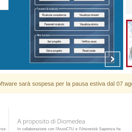
oftware sarà sospesa per la pausa estiva dal 07 a
A proposito di Diomedea
nze
In collaborazione con l'AssoCTU e l'Università Sapienza ha