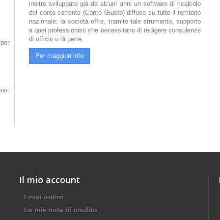
inoltre sviluppato già da alcuni anni un software di ricalcolo
del conto corrente (Conto Giusto) diffuso su tutto il territorio
nazionale: la società offre, tramite tale strumento, supporto
a quei professionisti che necessitano di redigere consulenze
di ufficio o di parte.
 per
Per maggiori info
no:
Il mio account
I miei ordini
Le mie note di credito