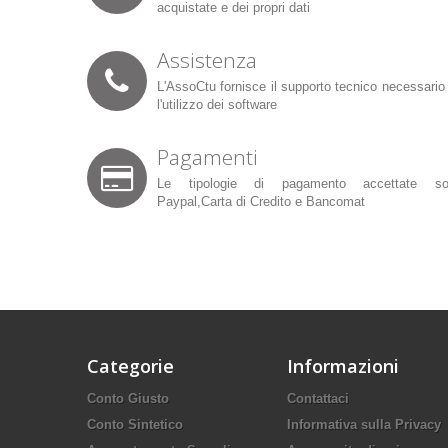
acquistate e dei propri dati
Assistenza
L'AssoCtu fornisce il supporto tecnico necessario
l'utilizzo dei software
Pagamenti
Le tipologie di pagamento accettate so
Paypal,Carta di Credito e Bancomat
Categorie
Informazioni
Conto Giusto
Contattaci
Conto Sintetico
Informativa sulla Privacy