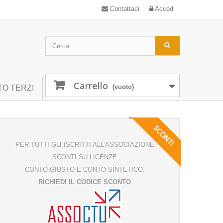
Contattaci
Accedi
Carrello
(vuoto)
TO TERZI
SCONTI
PER TUTTI GLI ISCRITTI ALL'ASSOCIAZIONE
CONTO
SCONTI SU LICENZE
SINTETICO
CONTO GIUSTO E CONTO SINTETICO.
RICHIEDI IL CODICE SCONTO
Software di ricalcolo rapido del c/c (caricamento dati
trimestrali) sviluppato in collaborazione con
AssoCTU per perizie di parte e preanalisi